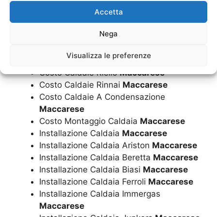
Accetta
Costo Caldaie Beretta
Maccarese
Costo Caldaie Biasi
Maccarese
Nega
Costo Caldaie Ferroli
Maccarese
Costo Caldaie Immergas
Maccarese
Visualizza le preferenze
Costo Caldaie Junkers
Maccarese
Costo Caldaie Riello
Maccarese
Costo Caldaie Rinnai
Maccarese
Costo Caldaie A Condensazione
Maccarese
Costo Montaggio Caldaia
Maccarese
Installazione Caldaia
Maccarese
Installazione Caldaia Ariston
Maccarese
Installazione Caldaia Beretta
Maccarese
Installazione Caldaia Biasi
Maccarese
Installazione Caldaia Ferroli
Maccarese
Installazione Caldaia Immergas
Maccarese