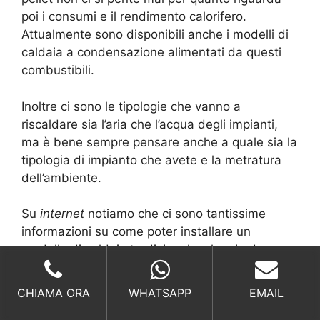
poi i consumi e il rendimento calorifero.
Attualmente sono disponibili anche i modelli di
caldaia a condensazione alimentati da questi
combustibili.
Inoltre ci sono le tipologie che vanno a
riscaldare sia l’aria che l’acqua degli impianti,
ma è bene sempre pensare anche a quale sia la
tipologia di impianto che avete e la metratura
dell’ambiente.
Su
internet
notiamo che ci sono tantissime
informazioni su come poter installare un
modello di caldaia tradizionale, che sia dunque
alimentata a gas, ma dove poi si sottolinea che
è importante che ci sia comunque un tecnico.
CHIAMA ORA
WHATSAPP
EMAIL
Diciamo che sono anche discordanti perché poi