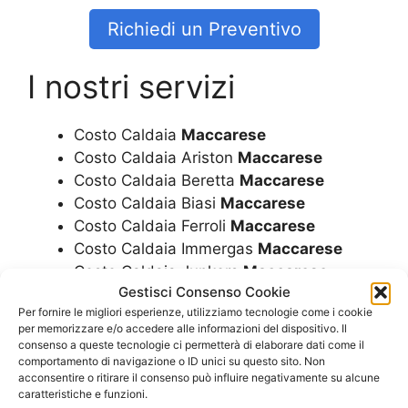
Richiedi un Preventivo
I nostri servizi
Costo Caldaia
Maccarese
Costo Caldaia Ariston
Maccarese
Costo Caldaia Beretta
Maccarese
Costo Caldaia Biasi
Maccarese
Costo Caldaia Ferroli
Maccarese
Costo Caldaia Immergas
Maccarese
Costo Caldaia Junkers
Maccarese
Gestisci Consenso Cookie
Costo Caldaia Riello
Maccarese
Per fornire le migliori esperienze, utilizziamo tecnologie come i cookie
Costo Caldaia Rinnai
Maccarese
per memorizzare e/o accedere alle informazioni del dispositivo. Il
Costo Caldaia A Condensazione
consenso a queste tecnologie ci permetterà di elaborare dati come il
Maccarese
comportamento di navigazione o ID unici su questo sito. Non
acconsentire o ritirare il consenso può influire negativamente su alcune
Costo Caldaie
Maccarese
caratteristiche e funzioni.
Costo Caldaie Ariston
Maccarese