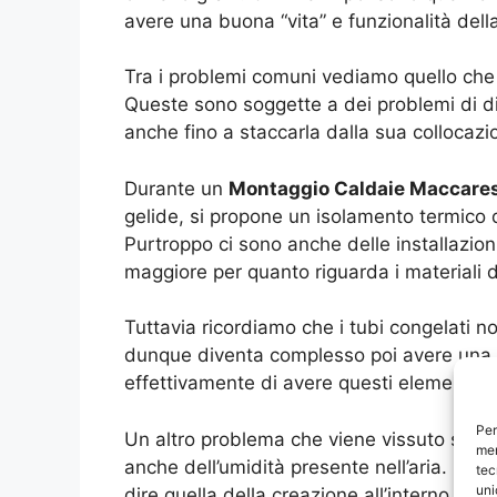
avere una buona “vita” e funzionalità dell
Tra i problemi comuni vediamo quello che
Queste sono soggette a dei problemi di di
anche fino a staccarla dalla sua collocazio
Durante un
Montaggio Caldaie Maccare
gelide, si propone un isolamento termico 
Purtroppo ci sono anche delle installazio
maggiore per quanto riguarda i materiali d
Tuttavia ricordiamo che i tubi congelati n
dunque diventa complesso poi avere una 
effettivamente di avere questi elementi iso
Per
Un altro problema che viene vissuto sempre
mem
anche dell’umidità presente nell’aria. Ess
tec
uni
dire quella della creazione all’interno del