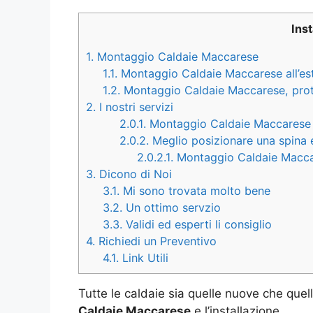
Ins
1.
Montaggio Caldaie Maccarese
1.1.
Montaggio Caldaie Maccarese all’este
1.2.
Montaggio Caldaie Maccarese, prote
2.
I nostri servizi
2.0.1.
Montaggio Caldaie Maccarese a 
2.0.2.
Meglio posizionare una spina el
2.0.2.1.
Montaggio Caldaie Maccares
3.
Dicono di Noi
3.1.
Mi sono trovata molto bene
3.2.
Un ottimo servzio
3.3.
Validi ed esperti li consiglio
4.
Richiedi un Preventivo
4.1.
Link Utili
Tutte le caldaie sia quelle nuove che quell
Caldaie Maccarese
e l’installazione.