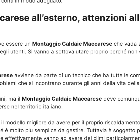
e conti in modo adeguato.
rese all’esterno, attenzioni all
eve essere un
Montaggio Caldaie Maccarese
che vada a
gli utenti. Si vanno a sottovalutare proprio perché non
arese
avviene da parte di un tecnico che ha tutte le co
oblemi che si incontrano durante gli anni della vita della
ni, ma il
Montaggio Caldaie Maccarese
deve comunque
e nel territorio italiano.
è il modello migliore da avere per il proprio riscaldam
 è molto più semplice da gestire. Tuttavia è soggetto p
 che effettivamente vanno ad avere dei climi particolarm