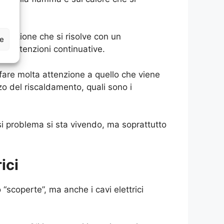
tuazione che si risolve con un
ze
manutenzioni continuative.
fare molta attenzione a quello che viene
zzo del riscaldamento, quali sono i
asi problema si sta vivendo, ma soprattutto
ici
scoperte”, ma anche i cavi elettrici