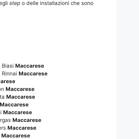
egli
step
o delle installazioni che sono
 Biasi
Maccarese
 Rinnai
Maccarese
arese
ton
Maccarese
tta
Maccarese
Maccarese
li
Maccarese
ergas
Maccarese
ers
Maccarese
o
Maccarese