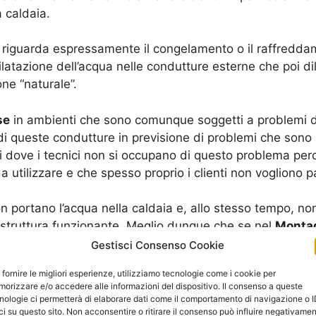
a caldaia.
 riguarda espressamente il congelamento o il raffredda
latazione dell’acqua nelle condutture esterne che poi di
ne “naturale”.
se
in ambienti che sono comunque soggetti a problemi d
di queste condutture in previsione di problemi che sono
ni dove i tecnici non si occupano di questo problema pe
a utilizzare e che spesso proprio i clienti non vogliono p
on portano l’acqua nella caldaia e, allo stesso tempo, n
struttura funzionante. Meglio dunque che se nel
Montag
lanti, si vadano a fare proprio nell’installazione.
Gestisci Consenso Cookie
 fornire le migliori esperienze, utilizziamo tecnologie come i cookie per
 da parte delle caldaie in esterno è quello che riguarda
orizzare e/o accedere alle informazioni del dispositivo. Il consenso a queste
a non va a dare problemi diretti, alle volte si propone u
nologie ci permetterà di elaborare dati come il comportamento di navigazione o 
ci su questo sito. Non acconsentire o ritirare il consenso può influire negativame
la caldaia, di umidità che vanno poi a incidere direttame