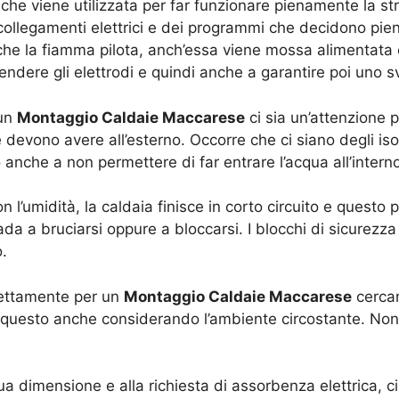
che viene utilizzata per far funzionare pienamente la stru
collegamenti elettrici e dei programmi che decidono pien
che la fiamma pilota, anch’essa viene mossa alimentata 
ndere gli elettrodi e quindi anche a garantire poi uno s
 un
Montaggio Caldaie Maccarese
ci sia un’attenzione 
 devono avere all’esterno. Occorre che ci siano degli iso
o anche a non permettere di far entrare l’acqua all’interno d
on l’umidità, la caldaia finisce in corto circuito e quest
vada a bruciarsi oppure a bloccarsi. I blocchi di sicurezz
o.
direttamente per un
Montaggio Caldaie Maccarese
cercan
 ma questo anche considerando l’ambiente circostante. Non 
 sua dimensione e alla richiesta di assorbenza elettrica