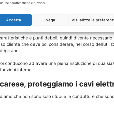
alcune caratteristiche e funzioni.
e una diminuzione delle funzionalità.
are in modo adeguato questa struttura, ma è anche una si
Accetta
Nega
Visualizza le preferen
sizione diversa da quella attuale e avendo anche delle 
ratteristiche e punti deboli, quindi diventa necessario 
so cliente che deve poi considerare, nel corso dell’utili
degli anni.
e poi conducono ad avere una piena risoluzione di qualsi
funzioni interne.
rese, proteggiamo i cavi elettr
iamo che non sono solo i tubi e le condutture che sono “