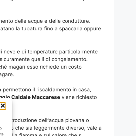
mento delle acque e delle condutture.
latano la tubatura fino a spaccarla oppure
i neve e di temperature particolarmente
 sicuramente quelli di congelamento.
rché magari esso richiede un costo
agare.
on permettono il riscaldamento in casa,
gio Caldaie Maccarese
viene richiesto
 l’introduzione dell’’acqua piovana o
n danno che sia leggermente diverso, vale a
ID
nte
nte sulla fiamma e sul calore che si