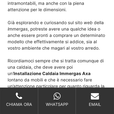
intramontabili, ma anche con la piena
attenzione per le dimensioni.
Già esplorando e curiosando sul sito
web
della
Immergas
, potreste avere una qualche idea o
anche essere pronti a comprare un determinato
modello che effettivamente si addice, sia al
vostro ambiente che magari al vostro arredo.
Ricordiamoci sempre che si tratta comunque di
una caldaia, che deve avere poi
un’
Installazione Caldaia Immergas Axa
lontano da mobili e che è necessario fare
un’attenzione particolare per quanto riguarda la
pulizia o comunque per proteggere la camera
interna.
CHIAMA ORA
WHATSAPP
EMAIL
Alla fine è anche qui che diventa necessario