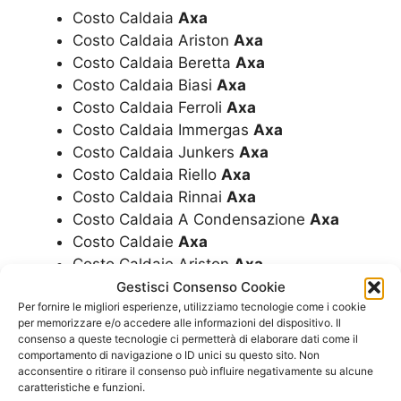
Costo Caldaia
Axa
Costo Caldaia Ariston
Axa
Costo Caldaia Beretta
Axa
Costo Caldaia Biasi
Axa
Costo Caldaia Ferroli
Axa
Costo Caldaia Immergas
Axa
Costo Caldaia Junkers
Axa
Costo Caldaia Riello
Axa
Costo Caldaia Rinnai
Axa
Costo Caldaia A Condensazione
Axa
Costo Caldaie
Axa
Costo Caldaie Ariston
Axa
Costo Caldaie Beretta
Axa
Gestisci Consenso Cookie
Per fornire le migliori esperienze, utilizziamo tecnologie come i cookie
Costo Caldaie Biasi
Axa
per memorizzare e/o accedere alle informazioni del dispositivo. Il
Costo Caldaie Ferroli
Axa
consenso a queste tecnologie ci permetterà di elaborare dati come il
Costo Caldaie Immergas
Axa
comportamento di navigazione o ID unici su questo sito. Non
acconsentire o ritirare il consenso può influire negativamente su alcune
Costo Caldaie Junkers
Axa
caratteristiche e funzioni.
Costo Caldaie Riello
Axa