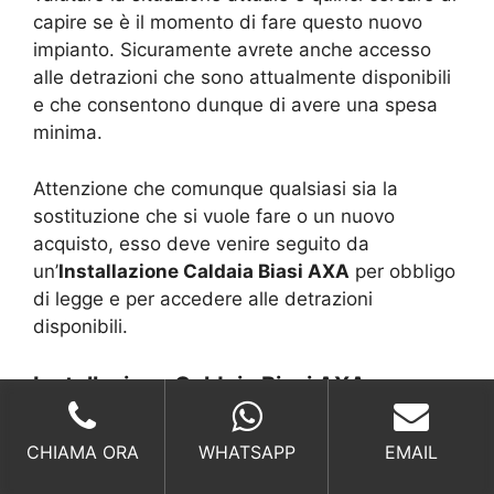
capire se è il momento di fare questo nuovo
impianto. Sicuramente avrete anche accesso
alle detrazioni che sono attualmente disponibili
e che consentono dunque di avere una spesa
minima.
Attenzione che comunque qualsiasi sia la
sostituzione che si vuole fare o un nuovo
acquisto, esso deve venire seguito da
un’
Installazione Caldaia Biasi AXA
per obbligo
di legge e per accedere alle detrazioni
disponibili.
Installazione Caldaia Biasi AXA,
detrazioni e Superbonus, qual è la
differenza?
CHIAMA ORA
WHATSAPP
EMAIL