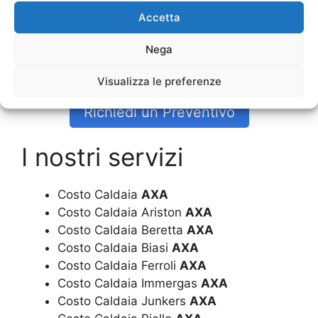
Vediamo dunque che diventa necessario far
Accetta
fare un’
Installazione Caldaia Biasi AXA
per
Nega
scoprire tutti questi piccoli passaggi che sono
indispensabili per funzionare in modo adeguato.
Visualizza le preferenze
Richiedi un Preventivo
I nostri servizi
Costo Caldaia
AXA
Costo Caldaia Ariston
AXA
Costo Caldaia Beretta
AXA
Costo Caldaia Biasi
AXA
Costo Caldaia Ferroli
AXA
Costo Caldaia Immergas
AXA
Costo Caldaia Junkers
AXA