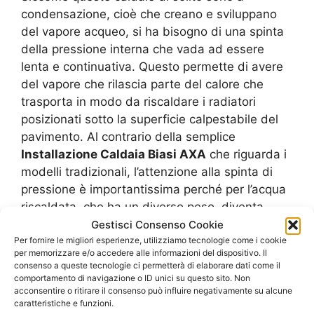
condensazione, cioè che creano e sviluppano
del vapore acqueo, si ha bisogno di una spinta
della pressione interna che vada ad essere
lenta e continuativa. Questo permette di avere
del vapore che rilascia parte del calore che
trasporta in modo da riscaldare i radiatori
posizionati sotto la superficie calpestabile del
pavimento. Al contrario della semplice
Installazione Caldaia Biasi AXA
che riguarda i
modelli tradizionali, l’attenzione alla spinta di
pressione è importantissima perché per l’acqua
riscaldata, che ha un diverso peso, diventa
necessario che ci sia una spinta molto più
Gestisci Consenso Cookie
vigorosa. In caso si adatta questa regolazione al
Per fornire le migliori esperienze, utilizziamo tecnologie come i cookie
per memorizzare e/o accedere alle informazioni del dispositivo. Il
vapore, esso andrà a circolare troppo
consenso a queste tecnologie ci permetterà di elaborare dati come il
velocemente e quindi anche a surriscaldare la
comportamento di navigazione o ID unici su questo sito. Non
acconsentire o ritirare il consenso può influire negativamente su alcune
caldaia stessa.
caratteristiche e funzioni.