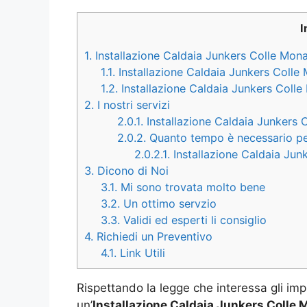
I
1.
Installazione Caldaia Junkers Colle Mon
1.1.
Installazione Caldaia Junkers Colle
1.2.
Installazione Caldaia Junkers Coll
2.
I nostri servizi
2.0.1.
Installazione Caldaia Junkers C
2.0.2.
Quanto tempo è necessario per 
2.0.2.1.
Installazione Caldaia Junk
3.
Dicono di Noi
3.1.
Mi sono trovata molto bene
3.2.
Un ottimo servzio
3.3.
Validi ed esperti li consiglio
4.
Richiedi un Preventivo
4.1.
Link Utili
Rispettando la legge che interessa gli imp
un’
Installazione Caldaia Junkers Colle