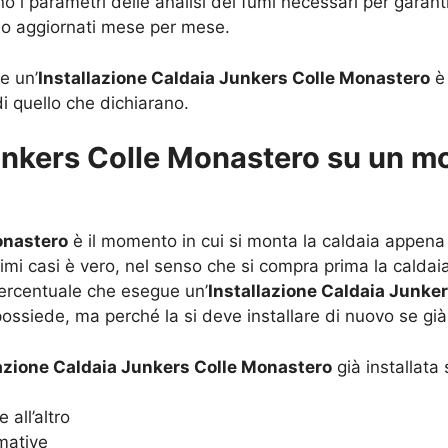
ono i parametri delle analisi dei fumi necessari per gar
sso aggiornati mese per mese.
e un’
Installazione Caldaia Junkers Colle Monastero
è 
di quello che dichiarano.
unkers Colle Monastero su un mo
onastero
è il momento in cui si monta la caldaia appena
ssimi casi è vero, nel senso che si compra prima la calda
 percentuale che esegue un’
Installazione Caldaia Junke
 possiede, ma perché la si deve installare di nuovo se gi
lazione Caldaia Junkers Colle Monastero
già installata
 all’altro
mative