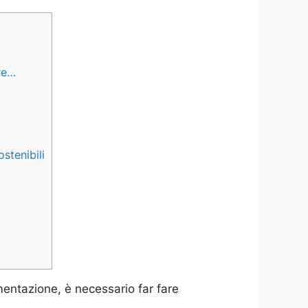
re…
stenibili
mentazione, è necessario far fare