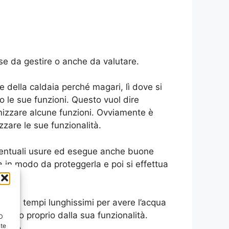
e da gestire o anche da valutare.
ne della caldaia perché magari, lì dove si
 le sue funzioni. Questo vuol dire
timizzare alcune funzioni. Ovviamente è
zare le sue funzionalità.
eventuali usure ed esegue anche buone
 in modo da proteggerla e poi si effettua
 come tempi lunghissimi per avere l’acqua
ndono proprio dalla sua funzionalità.
ID
nte
nismo.