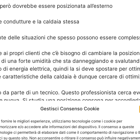
però dovrebbe essere posizionata all’esterno
le condutture e la caldaia stessa
e delle situazioni che spesso possono essere compless
e ai propri clienti che c’è bisogno di cambiare la posizio
e di una forte umidità che sta danneggiando e svalutando
o di energia elettrica, quindi la si deve spostare per ot
aratteristiche della caldaia è dunque cercare di ottimiz
lo da parte di un tecnico. Questo professionista cerca 
 nuova. Si studia una posizione consona per accoglierla
onastero
.
Gestisci Consenso Cookie
 fornire le migliori esperienze, utilizziamo tecnologie come i cookie per
tamente quali sono i problemi che la caldaia sta avendo,
orizzare e/o accedere alle informazioni del dispositivo. Il consenso a queste
he indica che ci sono intemperie o altri elementi che dipe
nologie ci permetterà di elaborare dati come il comportamento di navigazione o 
ci su questo sito. Non acconsentire o ritirare il consenso può influire negativame
no un chiaro “segno” che c’è un rallentamento del mecca