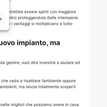
 si potrebbe essere spinti con maggiore
Tra l’altro proteggendola dalle intemperie
ze
 che i vantaggi si moltiplicano e tutto
nuovo impianto, ma
a gestire, vuol dire investire e aiutare ad
no che vada a risaldare l’ambiente oppure
 ambienti, ma lascia totalmente scoperti
celte migliori che possiamo avere in casa