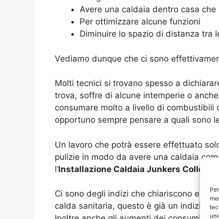
Avere una caldaia dentro casa che 
Per ottimizzare alcune funzioni
Diminuire lo spazio di distanza tra 
Vediamo dunque che ci sono effettivament
Molti tecnici si trovano spesso a dichiarar
trova, soffre di alcune intemperie o anch
consumare molto a livello di combustibili 
opportuno sempre pensare a quali sono le c
Un lavoro che potrà essere effettuato so
pulizie in modo da avere una caldaia come
l’
Installazione Caldaia Junkers Colle M
Per
Ci sono degli indizi che chiariscono esat
mem
calda sanitaria, questo è già un indizio c
tec
uni
Inoltre anche gli aumenti dei consumi so