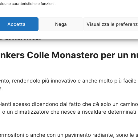
alcune caratteristiche e funzioni.
o diversi svantaggi, tra cui anche i consumi aumentati,
 Caldaia Junkers Colle Monastero
che già si possiede. 
Accetta
Nega
Visualizza le preferen
maggiore “buona salute” di questa struttura. Dunque ecco
 caldaia stessa.
unkers Colle Monastero per un 
nto, rendendolo più innovativo e anche molto più facile d
e.
 impianti spesso dipendono dal fatto che c’è solo un cami
 o un climatizzatore che riesce a riscaldare determinati
ermosifoni o anche con un pavimento radiante, sono le s