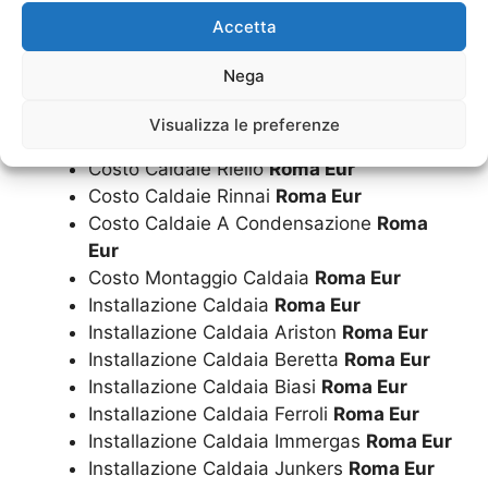
Costo Caldaie Ariston
Roma Eur
Accetta
Costo Caldaie Beretta
Roma Eur
Costo Caldaie Biasi
Roma Eur
Nega
Costo Caldaie Ferroli
Roma Eur
Costo Caldaie Immergas
Roma Eur
Visualizza le preferenze
Costo Caldaie Junkers
Roma Eur
Costo Caldaie Riello
Roma Eur
Costo Caldaie Rinnai
Roma Eur
Costo Caldaie A Condensazione
Roma
Eur
Costo Montaggio Caldaia
Roma Eur
Installazione Caldaia
Roma Eur
Installazione Caldaia Ariston
Roma Eur
Installazione Caldaia Beretta
Roma Eur
Installazione Caldaia Biasi
Roma Eur
Installazione Caldaia Ferroli
Roma Eur
Installazione Caldaia Immergas
Roma Eur
Installazione Caldaia Junkers
Roma Eur