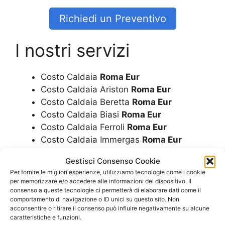
Richiedi un Preventivo
I nostri servizi
Costo Caldaia
Roma Eur
Costo Caldaia Ariston
Roma Eur
Costo Caldaia Beretta
Roma Eur
Costo Caldaia Biasi
Roma Eur
Costo Caldaia Ferroli
Roma Eur
Costo Caldaia Immergas
Roma Eur
Costo Caldaia Junkers
Roma Eur
Gestisci Consenso Cookie
Costo Caldaia Riello
Roma Eur
Per fornire le migliori esperienze, utilizziamo tecnologie come i cookie
Costo Caldaia Rinnai
Roma Eur
per memorizzare e/o accedere alle informazioni del dispositivo. Il
Costo Caldaia A Condensazione
Roma
consenso a queste tecnologie ci permetterà di elaborare dati come il
comportamento di navigazione o ID unici su questo sito. Non
Eur
acconsentire o ritirare il consenso può influire negativamente su alcune
Costo Caldaie
Roma Eur
caratteristiche e funzioni.