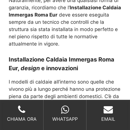
Naturalmente, per avere una qualsiasi forma di
garanzia, ricordiamo che l’
Installazione Caldaia
Immergas Roma Eur
deve essere eseguita
sempre da un tecnico che controlli che la
struttura sia stata installata in modo perfetto e
nel pieno rispetto di tutte le normative
attualmente in vigore.
Installazione Caldaia Immergas Roma
Eur,
design
e innovazioni
I modelli di caldaie all’interno sono quelle che
vivono più a lungo perché hanno una protezione
piena da parte degli ambienti domestici. C’è da
dire che comunque non è bello avere in casa
una caldaia, specialmente nelle stanze centrali
o quando si ha una metratura molto “piccola”.
CHIAMA ORA
WHATSAPP
EMAIL