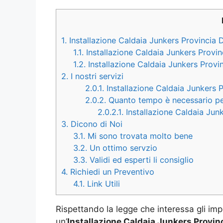
1.
Installazione Caldaia Junkers Provincia
1.1.
Installazione Caldaia Junkers Provi
1.2.
Installazione Caldaia Junkers Prov
2.
I nostri servizi
2.0.1.
Installazione Caldaia Junkers P
2.0.2.
Quanto tempo è necessario per 
2.0.2.1.
Installazione Caldaia Junk
3.
Dicono di Noi
3.1.
Mi sono trovata molto bene
3.2.
Un ottimo servzio
3.3.
Validi ed esperti li consiglio
4.
Richiedi un Preventivo
4.1.
Link Utili
Rispettando la legge che interessa gli imp
un’
Installazione Caldaia Junkers Provin