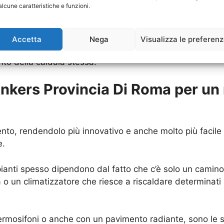
alcune caratteristiche e funzioni.
o diversi svantaggi, tra cui anche i consumi aumentati,
 Caldaia Junkers Provincia Di Roma
che già si possiede.
Accetta
Nega
Visualizza le preferen
 anche una maggiore “buona salute” di questa struttura. 
o della caldaia stessa.
unkers Provincia Di Roma per un
nto, rendendolo più innovativo e anche molto più facile d
e.
 impianti spesso dipendono dal fatto che c’è solo un cami
 o un climatizzatore che riesce a riscaldare determinati
ermosifoni o anche con un pavimento radiante, sono le s