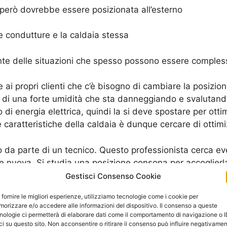
però dovrebbe essere posizionata all’esterno
le condutture e la caldaia stessa
e delle situazioni che spesso possono essere compless
e ai propri clienti che c’è bisogno di cambiare la posizio
e di una forte umidità che sta danneggiando e svalutando
o di energia elettrica, quindi la si deve spostare per ot
aratteristiche della caldaia è dunque cercare di ottimiz
lo da parte di un tecnico. Questo professionista cerca 
 nuova. Si studia una posizione consona per accoglierla
a Di Roma
.
Gestisci Consenso Cookie
 fornire le migliori esperienze, utilizziamo tecnologie come i cookie per
tamente quali sono i problemi che la caldaia sta avendo,
orizzare e/o accedere alle informazioni del dispositivo. Il consenso a queste
he indica che ci sono intemperie o altri elementi che dipe
nologie ci permetterà di elaborare dati come il comportamento di navigazione o 
ci su questo sito. Non acconsentire o ritirare il consenso può influire negativame
no un chiaro “segno” che c’è un rallentamento del mecca