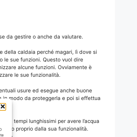
e da gestire o anche da valutare.
ne della caldaia perché magari, lì dove si
 le sue funzioni. Questo vuol dire
timizzare alcune funzioni. Ovviamente è
zare le sue funzionalità.
eventuali usure ed esegue anche buone
 in modo da proteggerla e poi si effettua
 come tempi lunghissimi per avere l’acqua
ndono proprio dalla sua funzionalità.
ID
nte
nismo.