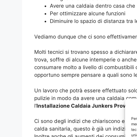
Avere una caldaia dentro casa che 
Per ottimizzare alcune funzioni
Diminuire lo spazio di distanza tra 
Vediamo dunque che ci sono effettivament
Molti tecnici si trovano spesso a dichiarar
trova, soffre di alcune intemperie o anch
consumare molto a livello di combustibili 
opportuno sempre pensare a quali sono le c
Un lavoro che potrà essere effettuato so
pulizie in modo da avere una caldaia come
l’
Installazione Caldaia Junkers Provinci
Per
Ci sono degli indizi che chiariscono esat
mem
calda sanitaria, questo è già un indizio c
tec
uni
Inoltre anche gli aumenti dei consumi so