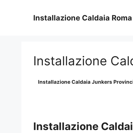
Vai
al
Installazione Caldaia Roma
contenuto
Installazione Ca
Installazione Caldaia Junkers Provin
Installazione Calda