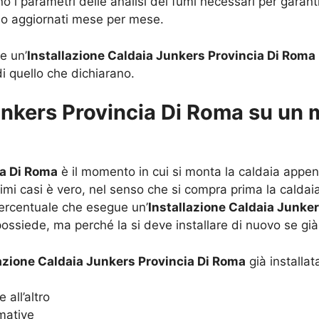
ono i parametri delle analisi dei fumi necessari per gar
sso aggiornati mese per mese.
e un’
Installazione Caldaia Junkers Provincia Di Roma
di quello che dichiarano.
unkers Provincia Di Roma su un m
ia Di Roma
è il momento in cui si monta la caldaia appe
ssimi casi è vero, nel senso che si compra prima la calda
 percentuale che esegue un’
Installazione Caldaia Junke
 possiede, ma perché la si deve installare di nuovo se gi
lazione Caldaia Junkers Provincia Di Roma
già installat
 all’altro
mative