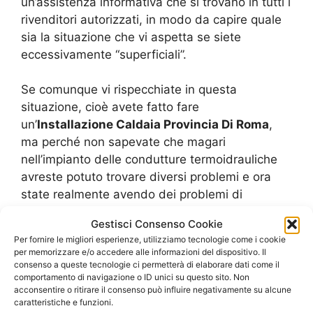
un’assistenza informativa che si trovano in tutti i
rivenditori autorizzati, in modo da capire quale
sia la situazione che vi aspetta se siete
eccessivamente “superficiali”.
Se comunque vi rispecchiate in questa
situazione, cioè avete fatto fare
un’
Installazione Caldaia Provincia Di Roma
,
ma perché non sapevate che magari
nell’impianto delle condutture termoidrauliche
avreste potuto trovare diversi problemi e ora
state realmente avendo dei problemi di
riscaldamento in casa, allora è il momento di
Gestisci Consenso Cookie
fare dei sopralluoghi e delle videoispezioni in
Per fornire le migliori esperienze, utilizziamo tecnologie come i cookie
merito.
per memorizzare e/o accedere alle informazioni del dispositivo. Il
consenso a queste tecnologie ci permetterà di elaborare dati come il
comportamento di navigazione o ID unici su questo sito. Non
Richiedi un Preventivo
acconsentire o ritirare il consenso può influire negativamente su alcune
caratteristiche e funzioni.