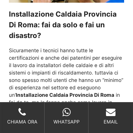
Installazione Caldaia Provincia
Di Roma: fai da solo e fai un
disastro?
Sicuramente i tecnici hanno tutte le
certificazioni e anche dei patentini per eseguire
il lavoro da installatori delle caldaie e di altri
sistemi o impianti di riscaldamento. tuttavia ci
sono spesso molti utenti che hanno un “minimo”
di esperienza nel settore ed eseguono
un’
Installazione Caldaia Provincia Di Roma
in
fai da te, ma lo fanno anche come lavoro in
nero.
CHIAMA ORA
WHATSAPP
EMAIL
Non si sa la cifra esatta di coloro che hanno
preferito far fare un’
Installazione Caldaia