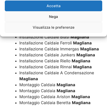
Installazione Caldaia Rinnai
Magliana
Accetta
Installazione Caldaia A Condensazione
Magliana
Nega
Installazione Caldaie
Magliana
Installazione Caldaie Ariston
Magliana
Visualizza le preferenze
Installazione Caldaie Beretta
Magliana
Installazione Caldaie Biasi
Magliana
Installazione Caldaie Ferroli
Magliana
Installazione Caldaie Immergas
Magliana
Installazione Caldaie Junkers
Magliana
Installazione Caldaie Riello
Magliana
Installazione Caldaie Rinnai
Magliana
Installazione Caldaie A Condensazione
Magliana
Montaggio Caldaia
Magliana
Montaggio Caldaia
Magliana
Montaggio Caldaia Ariston
Magliana
Montaggio Caldaia Beretta
Magliana