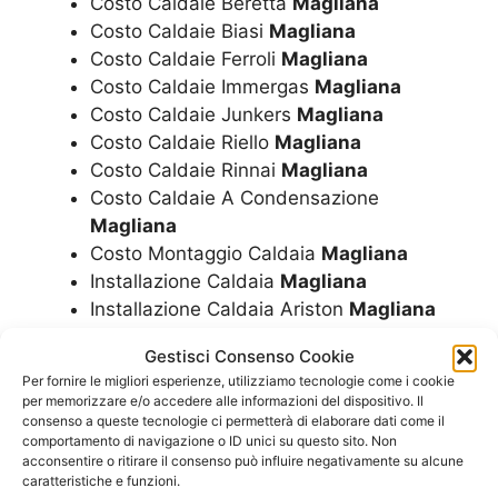
Costo Caldaie Beretta
Magliana
Costo Caldaie Biasi
Magliana
Costo Caldaie Ferroli
Magliana
Costo Caldaie Immergas
Magliana
Costo Caldaie Junkers
Magliana
Costo Caldaie Riello
Magliana
Costo Caldaie Rinnai
Magliana
Costo Caldaie A Condensazione
Magliana
Costo Montaggio Caldaia
Magliana
Installazione Caldaia
Magliana
Installazione Caldaia Ariston
Magliana
Installazione Caldaia Beretta
Magliana
Gestisci Consenso Cookie
Installazione Caldaia Biasi
Magliana
Per fornire le migliori esperienze, utilizziamo tecnologie come i cookie
Installazione Caldaia Ferroli
Magliana
per memorizzare e/o accedere alle informazioni del dispositivo. Il
Installazione Caldaia Immergas
Magliana
consenso a queste tecnologie ci permetterà di elaborare dati come il
comportamento di navigazione o ID unici su questo sito. Non
Installazione Caldaia Junkers
Magliana
acconsentire o ritirare il consenso può influire negativamente su alcune
Installazione Caldaia Riello
Magliana
caratteristiche e funzioni.