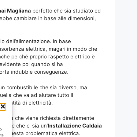
nai Magliana
perfetto che sia studiato ed
trebbe cambiare in base alle dimensioni,
lo dell’alimentazione. In base
assorbenza elettrica, magari in modo che
he perché proprio l’aspetto elettrico è
 evidente poi quando si ha
porta indubbie conseguenze.
 un combustibile che sia diverso, ma
lla che va ad aiutare tutto il
antità di elettricità.
ttrica che viene richiesta direttamente
tante che ci sia un’
Installazione Caldaia
ID
rda questa problematica elettrica.
nte