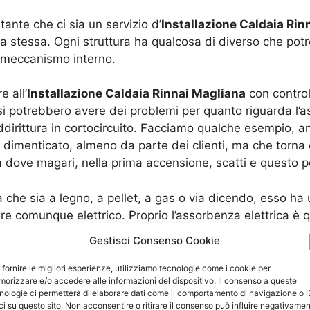
tante che ci sia un servizio d’
Installazione Caldaia Rin
aia stessa. Ogni struttura ha qualcosa di diverso che po
 meccanismo interno.
 all’
Installazione Caldaia Rinnai Magliana
con control
 si potrebbero avere dei problemi per quanto riguarda l’
irittura in cortocircuito. Facciamo qualche esempio, anc
 dimenticato, almeno da parte dei clienti, ma che torna
a
dove magari, nella prima accensione, scatti e questo 
 che sia a legno, a pellet, a gas o via dicendo, esso ha
comunque elettrico. Proprio l’assorbenza elettrica è que
rmale che la caldaia vada a richiedere una determinata qu
Gestisci Consenso Cookie
amo anche una spiegazione sulla tipologia di potenza ele
 fornire le migliori esperienze, utilizziamo tecnologie come i cookie per
orizzare e/o accedere alle informazioni del dispositivo. Il consenso a queste
bbe essere una sigla incomprensibile. Per questo è impor
nologie ci permetterà di elaborare dati come il comportamento di navigazione o 
vada a garantire poi un’analisi diretta per quanto rigua
ci su questo sito. Non acconsentire o ritirare il consenso può influire negativame