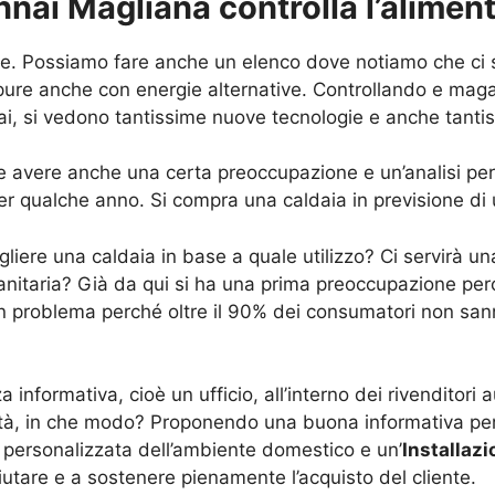
nnai Magliana controlla l’alimen
rse. Possiamo fare anche un elenco dove notiamo che ci
ppure anche con energie alternative. Controllando e mag
ai, si vedono tantissime nuove tecnologie e anche tanti
 avere anche una certa preoccupazione e un’analisi per i
er qualche anno. Si compra una caldaia in previsione di 
liere una caldaia in base a quale utilizzo? Ci servirà un
itaria? Già da qui si ha una prima preoccupazione per
un problema perché oltre il 90% dei consumatori non sann
nformativa, cioè un ufficio, all’interno dei rivenditori a
oltà, in che modo? Proponendo una buona informativa per t
personalizzata dell’ambiente domestico e un’
Installaz
iutare e a sostenere pienamente l’acquisto del cliente.