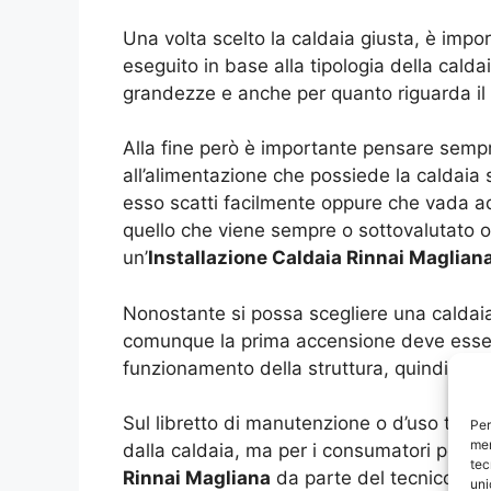
Una volta scelto la caldaia giusta, è impor
eseguito in base alla tipologia della cald
grandezze e anche per quanto riguarda il
Alla fine però è importante pensare sempre
all’alimentazione che possiede la caldaia
esso scatti facilmente oppure che vada add
quello che viene sempre o sottovalutato o
un’
Installazione Caldaia Rinnai Maglian
Nonostante si possa scegliere una caldaia
comunque la prima accensione deve essere 
funzionamento della struttura, quindi è no
Sul libretto di manutenzione o d’uso trovi
Per
mem
dalla caldaia, ma per i consumatori potre
tec
Rinnai Magliana
da parte del tecnico che 
uni