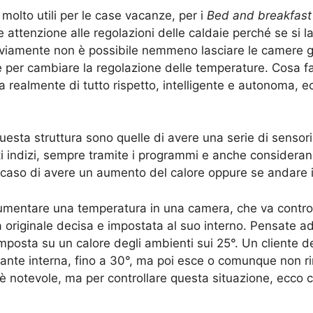
molto utili per le case vacanze, per i
Bed and breakfast
 attenzione alle regolazioni delle caldaie perché se si lasc
vviamente non è possibile nemmeno lasciare le camere ge
per cambiare la regolazione delle temperature. Cosa fa
a realmente di tutto rispetto, intelligente e autonoma, e
questa struttura sono quelle di avere una serie di sensori
i indizi, sempre tramite i programmi e anche consideran
il caso di avere un aumento del calore oppure se andare 
mentare una temperatura in una camera, che va contro a 
a originale decisa e impostata al suo interno. Pensate 
imposta su un calore degli ambienti sui 25°. Un cliente 
lante interna, fino a 30°, ma poi esce o comunque non 
 è notevole, ma per controllare questa situazione, ecco 