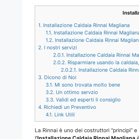
Instal
1.
Installazione Caldaia Rinnai Magliana
1.1.
Installazione Caldaia Rinnai Magliana
1.2.
Installazione Caldaia Rinnai Maglia
2.
I nostri servizi
2.0.1.
Installazione Caldaia Rinnai Ma
2.0.2.
Risparmiare usando la caldaia,
2.0.2.1.
Installazione Caldaia Rin
3.
Dicono di Noi
3.1.
Mi sono trovata molto bene
3.2.
Un ottimo servzio
3.3.
Validi ed esperti li consiglio
4.
Richiedi un Preventivo
4.1.
Link Utili
La Rinnai è uno dei costruttori “principi” e
l
’Installazione Caldaia Rinnai Magliana
è