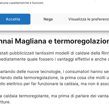
alcune caratteristiche e funzioni.
ena conoscenza sulla tipologia di impianto elettrico e 
di decidersi nell’acquisto oppure anche nell’
Installazio
Accetta
Nega
Visualizza le preferen
re la situazione e dunque andare incontro ad un supporto
innai Magliana e termoregolazio
stati pubblicizzati tantissimi modelli di caldaie della R
atamente quale fossero i vantaggi effettivi e anche qu
arlando delle nuove tecnologie, i consumatori hanno se
rlando della termoregolazione, la prima cosa che molti
lo elettrico per far funzionare la caldaia, ma non è ass
na caldaia termoregolante, ma prima di parlare dei vant
tture.