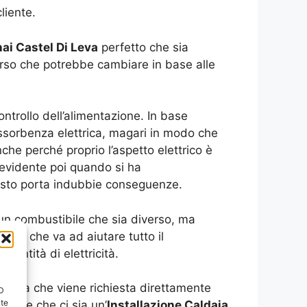
liente.
nai Castel Di Leva
perfetto che sia
verso che potrebbe cambiare in base alle
ntrollo dell’alimentazione. In base
assorbenza elettrica, magari in modo che
he perché proprio l’aspetto elettrico è
 evidente poi quando si ha
esto porta indubbie conseguenze.
 un combustibile che sia diverso, ma
lla che va ad aiutare tutto il
antità di elettricità.
ttrica che viene richiesta direttamente
ID
nte
tante che ci sia un’
Installazione Caldaia