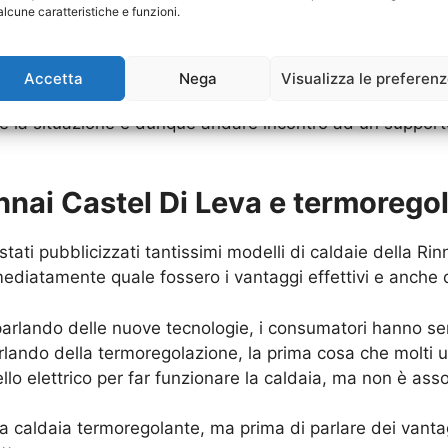
alcune caratteristiche e funzioni.
 che vada a garantire poi un’analisi diretta per quanto 
ena conoscenza sulla tipologia di impianto elettrico e 
Accetta
Nega
Visualizza le preferen
di decidersi nell’acquisto oppure anche nell’
Installazio
re la situazione e dunque andare incontro ad un supporto
innai Castel Di Leva e termorego
stati pubblicizzati tantissimi modelli di caldaie della R
atamente quale fossero i vantaggi effettivi e anche qu
arlando delle nuove tecnologie, i consumatori hanno se
rlando della termoregolazione, la prima cosa che molti
lo elettrico per far funzionare la caldaia, ma non è ass
na caldaia termoregolante, ma prima di parlare dei vant