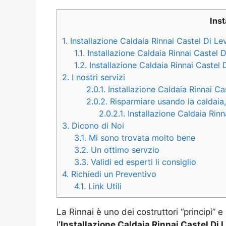
Inst
1.
Installazione Caldaia Rinnai Castel Di Le
1.1.
Installazione Caldaia Rinnai Castel D
1.2.
Installazione Caldaia Rinnai Castel 
2.
I nostri servizi
2.0.1.
Installazione Caldaia Rinnai Ca
2.0.2.
Risparmiare usando la caldaia,
2.0.2.1.
Installazione Caldaia Rinn
3.
Dicono di Noi
3.1.
Mi sono trovata molto bene
3.2.
Un ottimo servzio
3.3.
Validi ed esperti li consiglio
4.
Richiedi un Preventivo
4.1.
Link Utili
La Rinnai è uno dei costruttori “principi” e
l
’Installazione Caldaia Rinnai Castel Di 