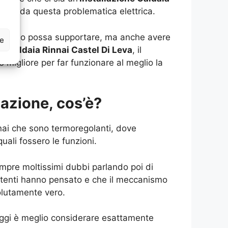
riguarda questa problematica elettrica.
cosa esso possa supportare, ma anche avere
ze
ne Caldaia Rinnai Castel Di Leva
, il
 migliore per far funzionare al meglio la
lazione, cos’è?
innai che sono termoregolanti, dove
ali fossero le funzioni.
mpre moltissimi dubbi parlando poi di
 utenti hanno pensato e che il meccanismo
olutamente vero.
aggi è meglio considerare esattamente