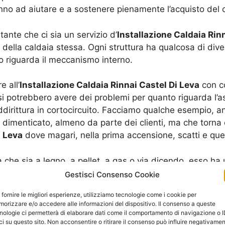
nno ad aiutare e a sostenere pienamente l’acquisto del c
tante che ci sia un servizio d’
Installazione Caldaia Rin
a della caldaia stessa. Ogni struttura ha qualcosa di di
 riguarda il meccanismo interno.
 all’
Installazione Caldaia Rinnai Castel Di Leva
con co
 si potrebbero avere dei problemi per quanto riguarda l’
irittura in cortocircuito. Facciamo qualche esempio, anc
 dimenticato, almeno da parte dei clienti, ma che torna
i Leva
dove magari, nella prima accensione, scatti e qu
 che sia a legno, a pellet, a gas o via dicendo, esso ha
comunque elettrico. Proprio l’assorbenza elettrica è que
Gestisci Consenso Cookie
rmale che la caldaia vada a richiedere una determinata qu
 fornire le migliori esperienze, utilizziamo tecnologie come i cookie per
orizzare e/o accedere alle informazioni del dispositivo. Il consenso a queste
amo anche una spiegazione sulla tipologia di potenza ele
nologie ci permetterà di elaborare dati come il comportamento di navigazione o 
ci su questo sito. Non acconsentire o ritirare il consenso può influire negativame
bbe essere una sigla incomprensibile. Per questo è impor