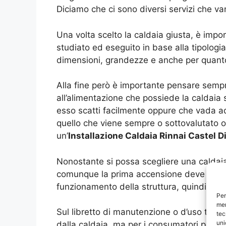
Diciamo che ci sono diversi servizi che va
Una volta scelto la caldaia giusta, è impor
studiato ed eseguito in base alla tipologi
dimensioni, grandezze e anche per quanto
Alla fine però è importante pensare sempre
all’alimentazione che possiede la caldaia
esso scatti facilmente oppure che vada add
quello che viene sempre o sottovalutato o
un’
Installazione Caldaia Rinnai Castel D
Nonostante si possa scegliere una caldaia
comunque la prima accensione deve essere 
funzionamento della struttura, quindi è no
Per
mem
Sul libretto di manutenzione o d’uso trovi
tec
uni
dalla caldaia, ma per i consumatori potre