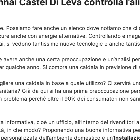
nnai Castel Di Leva controlla l’a
rse. Possiamo fare anche un elenco dove notiamo che ci
ppure anche con energie alternative. Controllando e mag
ai, si vedono tantissime nuove tecnologie e anche tanti
 avere anche una certa preoccupazione e un’analisi per i
er qualche anno. Si compra una caldaia in previsione di 
liere una caldaia in base a quale utilizzo? Ci servirà un
itaria? Già da qui si ha una prima preoccupazione per
un problema perché oltre il 90% dei consumatori non sann
nformativa, cioè un ufficio, all’interno dei rivenditori a
oltà, in che modo? Proponendo una buona informativa per t
personalizzata dell’ambiente domestico e un’
Installazi