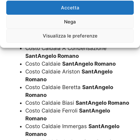
Romano
Accetta
Costo Caldaia Junkers
SantAngelo
Romano
Nega
Costo Caldaia Riello
SantAngelo Romano
Costo Caldaia Rinnai
SantAngelo
Visualizza le preferenze
Romano
Costo Caldaia A Condensazione
SantAngelo Romano
Costo Caldaie
SantAngelo Romano
Costo Caldaie Ariston
SantAngelo
Romano
Costo Caldaie Beretta
SantAngelo
Romano
Costo Caldaie Biasi
SantAngelo Romano
Costo Caldaie Ferroli
SantAngelo
Romano
Costo Caldaie Immergas
SantAngelo
Romano