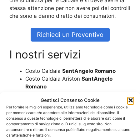
che si utilizza per le caldaie e si deve avere la
stessa attenzione per non avere poi dei controlli
che sono a danno diretto dei consumatori.
Richiedi un Preventivo
I nostri servizi
Costo Caldaia
SantAngelo Romano
Costo Caldaia Ariston
SantAngelo
Romano
Costo Caldaia Beretta
SantAngelo
Gestisci Consenso Cookie
Romano
Per fornire le migliori esperienze, utilizziamo tecnologie come i cookie
Costo Caldaia Biasi
SantAngelo Romano
per memorizzare e/o accedere alle informazioni del dispositivo. Il
Costo Caldaia Ferroli
SantAngelo
consenso a queste tecnologie ci permetterà di elaborare dati come il
comportamento di navigazione o ID unici su questo sito. Non
Romano
acconsentire o ritirare il consenso può influire negativamente su alcune
Costo Caldaia Immergas
SantAngelo
caratteristiche e funzioni.