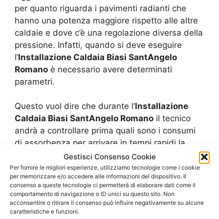
per quanto riguarda i pavimenti radianti che
hanno una potenza maggiore rispetto alle altre
caldaie e dove c’è una regolazione diversa della
pressione. Infatti, quando si deve eseguire
l’
Installazione Caldaia Biasi SantAngelo
Romano
è necessario avere determinati
parametri.
Questo vuol dire che durante l’
Installazione
Caldaia Biasi SantAngelo Romano
il tecnico
andrà a controllare prima quali sono i consumi
di assorbenza per arrivare in tempi rapidi la
temperatura. in secondo luogo si ha poi una
Gestisci Consenso Cookie
regolazione della pressione.
Per fornire le migliori esperienze, utilizziamo tecnologie come i cookie
per memorizzare e/o accedere alle informazioni del dispositivo. Il
consenso a queste tecnologie ci permetterà di elaborare dati come il
Siccome queste caldaie di solito sono a
comportamento di navigazione o ID unici su questo sito. Non
acconsentire o ritirare il consenso può influire negativamente su alcune
condensazione, cioè che creano e sviluppano
caratteristiche e funzioni.
del vapore acqueo, si ha bisogno di una spinta