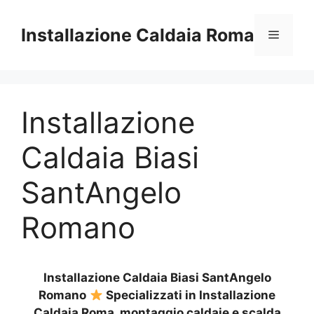
Vai
al
Installazione Caldaia Roma
Menu
contenuto
Installazione
Caldaia Biasi
SantAngelo
Romano
Installazione Caldaia Biasi SantAngelo
Romano
Specializzati in Installazione
Caldaia Roma, montaggio caldaie e scalda