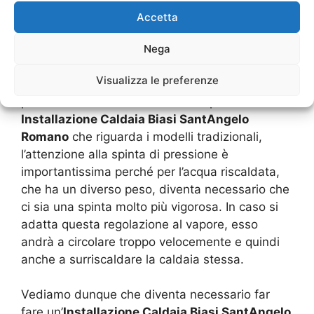
della pressione interna che vada ad essere
Accetta
lenta e continuativa. Questo permette di avere
Nega
del vapore che rilascia parte del calore che
trasporta in modo da riscaldare i radiatori
Visualizza le preferenze
posizionati sotto la superficie calpestabile del
pavimento. Al contrario della semplice
Installazione Caldaia Biasi SantAngelo
Romano
che riguarda i modelli tradizionali,
l’attenzione alla spinta di pressione è
importantissima perché per l’acqua riscaldata,
che ha un diverso peso, diventa necessario che
ci sia una spinta molto più vigorosa. In caso si
adatta questa regolazione al vapore, esso
andrà a circolare troppo velocemente e quindi
anche a surriscaldare la caldaia stessa.
Vediamo dunque che diventa necessario far
fare un’
Installazione Caldaia Biasi SantAngelo