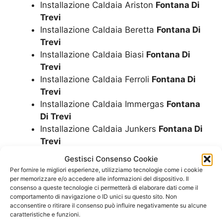
Installazione Caldaia Ariston
Fontana Di
Trevi
Installazione Caldaia Beretta
Fontana Di
Trevi
Installazione Caldaia Biasi
Fontana Di
Trevi
Installazione Caldaia Ferroli
Fontana Di
Trevi
Installazione Caldaia Immergas
Fontana
Di Trevi
Installazione Caldaia Junkers
Fontana Di
Trevi
Installazione Caldaia Riello
Fontana Di
Gestisci Consenso Cookie
Trevi
Per fornire le migliori esperienze, utilizziamo tecnologie come i cookie
Installazione Caldaia Rinnai
Fontana Di
per memorizzare e/o accedere alle informazioni del dispositivo. Il
consenso a queste tecnologie ci permetterà di elaborare dati come il
Trevi
comportamento di navigazione o ID unici su questo sito. Non
Installazione Caldaia A Condensazione
acconsentire o ritirare il consenso può influire negativamente su alcune
Fontana Di Trevi
caratteristiche e funzioni.