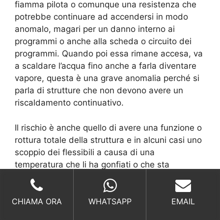
fiamma pilota o comunque una resistenza che
potrebbe continuare ad accendersi in modo
anomalo, magari per un danno interno ai
programmi o anche alla scheda o circuito dei
programmi. Quando poi essa rimane accesa, va
a scaldare l’acqua fino anche a farla diventare
vapore, questa è una grave anomalia perché si
parla di strutture che non devono avere un
riscaldamento continuativo.
Il rischio è anche quello di avere una funzione o
rottura totale della struttura e in alcuni casi uno
scoppio dei flessibili a causa di una
temperatura che li ha gonfiati o che sta
alterando la pressione interna.
CHIAMA ORA
WHATSAPP
EMAIL
La valvola di sicurezza si attiva proprio per
sfiatare l’aria calda o il calore interno in modo