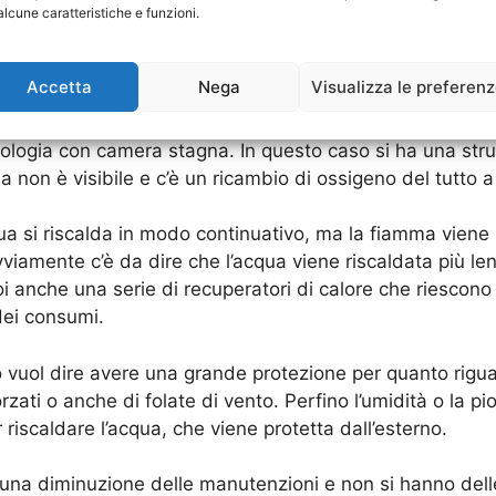
alcune caratteristiche e funzioni.
licano Nel Lazio con camera sta
Accetta
Nega
Visualizza le preferen
innai Gallicano Nel Lazio
che comunque è usatissimo da
tipologia con camera stagna. In questo caso si ha una st
non è visibile e c’è un ricambio di ossigeno del tutto a 
ua si riscalda in modo continuativo, ma la fiamma viene
vviamente c’è da dire che l’acqua viene riscaldata più l
i anche una serie di recuperatori di calore che riescono
ei consumi.
 vuol dire avere una grande protezione per quanto riguar
rzati o anche di folate di vento. Perfino l’umidità o la 
riscaldare l’acqua, che viene protetta dall’esterno.
una diminuzione delle manutenzioni e non si hanno delle