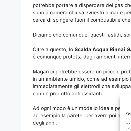
potrebbe portare a disperdere del gas che
sono a camera chiusa. Questo accade perc
cerca di spingere fuori il combustibile che
Diciamo che comunque, questi fastidi, so
Oltre a questo, lo
Scalda Acqua Rinnai Ga
è comunque protetta dagli ambienti interni
Magari ci potrebbe essere un piccolo pr
in un ambiente umido, come ad esempio il 
immediatamente gli elettrodi che sviluppan
con un prodotto antiossidante.
Ad ogni modo è un modello ideale per col
Per
ad esempio la parete, per avere poi acqu
mem
degli anni.
tec
uni