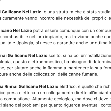
 Gallicano Nel Lazio
, è una struttura che è stata studia
curamente vanno incontro alle necessità dei propri clie
icano Nel Lazio
potrà essere comunque con un combusti
o combustibile nel loro impianto, ma troviamo anche quel
lità e tipologia, si riesce a garantire anche un’ottima i
nai Gallicano Nel Lazio
scelto, si ha poi un’installazio
caldaia, questo elettrodomestico, ha bisogno di determina
one, per aiutare anche la fiamma a mantenere la sua for
pure anche delle collocazioni delle canne fumarie.
a Rinnai Gallicano Nel Lazio
elettrico, è quello che ric
e presa elettrica o un collegamento diretto all’impianto 
a combustione. Altamente ecologico, ma dove ci deve e
 ci siano dei problemi per quanto riguarda eventuali corto