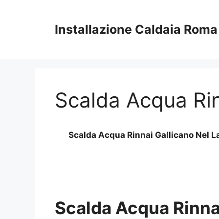
Vai
al
Installazione Caldaia Roma
contenuto
Scalda Acqua Rin
Scalda Acqua Rinnai Gallicano Nel L
Scalda Acqua Rinnai