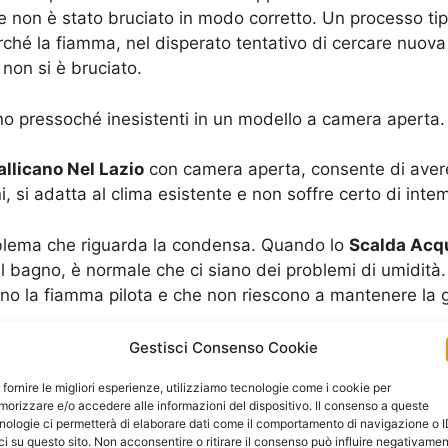
 non è stato bruciato in modo corretto. Un processo tipi
hé la fiamma, nel disperato tentativo di cercare nuova 
 non si è bruciato.
no pressoché inesistenti in un modello a camera aperta.
llicano Nel Lazio
con camera aperta, consente di aver
, si adatta al clima esistente e non soffre certo di inte
oblema che riguarda la condensa. Quando lo
Scalda Acqu
bagno, è normale che ci siano dei problemi di umidità. D
o la fiamma pilota e che non riescono a mantenere la giu
Gestisci Consenso Cookie
oro che hanno un ambiente interno piccolo, dove si vu
 fornire le migliori esperienze, utilizziamo tecnologie come i cookie per
a calda in grande quantità con una forte diminuzione de
orizzare e/o accedere alle informazioni del dispositivo. Il consenso a queste
nologie ci permetterà di elaborare dati come il comportamento di navigazione o 
ci su questo sito. Non acconsentire o ritirare il consenso può influire negativame