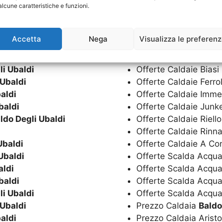
alcune caratteristiche e funzioni.
Offerta Scalda Acqua
Ubaldi
Offerta Scalda Acqua
Ubaldi
Offerte Caldaie
Baldo
Accetta
Nega
Visualizza le preferen
aldi
Offerte Caldaie Aris
baldi
Offerte Caldaie Bere
li Ubaldi
Offerte Caldaie Biasi
 Ubaldi
Offerte Caldaie Ferro
aldi
Offerte Caldaie Imm
baldi
Offerte Caldaie Junk
ldo Degli Ubaldi
Offerte Caldaie Riell
Offerte Caldaie Rinn
Ubaldi
Offerte Caldaie A C
Ubaldi
Offerte Scalda Acqua
aldi
Offerte Scalda Acqu
baldi
Offerte Scalda Acqua
li Ubaldi
Offerte Scalda Acqua
 Ubaldi
Prezzo Caldaia
Baldo
aldi
Prezzo Caldaia Arist