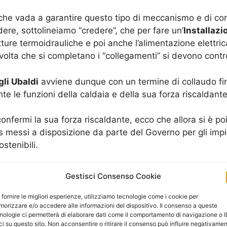
che vada a garantire questo tipo di meccanismo e di con
ere, sottolineiamo “credere”, che per fare un’
Installazi
re termoidrauliche e poi anche l’alimentazione elettri
olta che si completano i “collegamenti” si devono control
gli Ubaldi
avviene dunque con un termine di collaudo final
 le funzioni della caldaia e della sua forza riscaldante
onfermi la sua forza riscaldante, ecco che allora si è p
s messi a disposizione da parte del Governo per gli imp
tenibili.
Richiedi un Preventivo
Gestisci Consenso Cookie
 fornire le migliori esperienze, utilizziamo tecnologie come i cookie per
orizzare e/o accedere alle informazioni del dispositivo. Il consenso a queste
nologie ci permetterà di elaborare dati come il comportamento di navigazione o 
ci su questo sito. Non acconsentire o ritirare il consenso può influire negativame