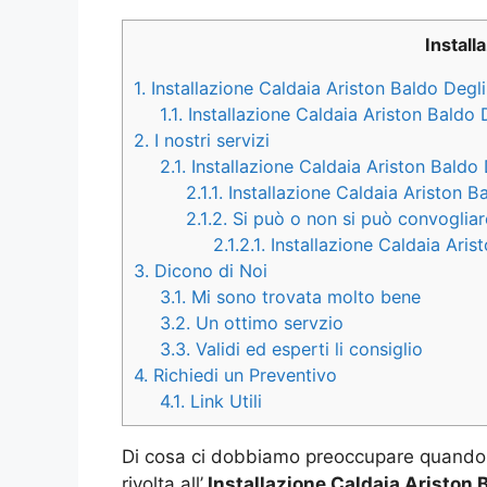
Install
1.
Installazione Caldaia Ariston Baldo Degli
1.1.
Installazione Caldaia Ariston Baldo 
2.
I nostri servizi
2.1.
Installazione Caldaia Ariston Baldo 
2.1.1.
Installazione Caldaia Ariston B
2.1.2.
Si può o non si può convogliare
2.1.2.1.
Installazione Caldaia Arist
3.
Dicono di Noi
3.1.
Mi sono trovata molto bene
3.2.
Un ottimo servzio
3.3.
Validi ed esperti li consiglio
4.
Richiedi un Preventivo
4.1.
Link Utili
Di cosa ci dobbiamo preoccupare quando 
rivolta all’
Installazione Caldaia Ariston B