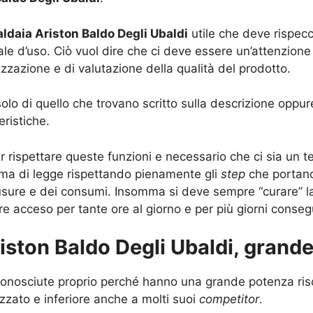
aldaia Ariston Baldo Degli Ubaldi
utile che deve rispecc
le d’uso. Ciò vuol dire che ci deve essere un’attenzione 
izzazione e di valutazione della qualità del prodotto.
 solo di quello che trovano scritto sulla descrizione opp
eristiche.
 rispettare queste funzioni e necessario che ci sia un t
ma di legge rispettando pienamente gli
step
che portano 
 usure e dei consumi. Insomma si deve sempre “curare” l
 acceso per tante ore al giorno e per più giorni consegu
riston Baldo Degli Ubaldi, grand
 conosciute proprio perché hanno una grande potenza ris
lizzato e inferiore anche a molti suoi
competitor
.